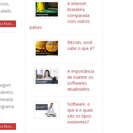
A internet
cios,
brasileira
talado.
comparada
com outros
ia Mais...
países
Bitcoin, você
sabe o que é?
A importância
de manter os
softwares
uagem
atualizados
 dentro
rminada
Software, o
rograma
que é e quais
.
são os tipos
existentes?
ia Mais...